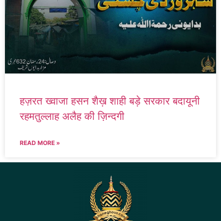
हज़रत ख्वाजा हसन शैख़ शाही बड़े सरकार बदायूनी
रहमतुल्लाह अलैह की ज़िन्दगी
READ MORE »