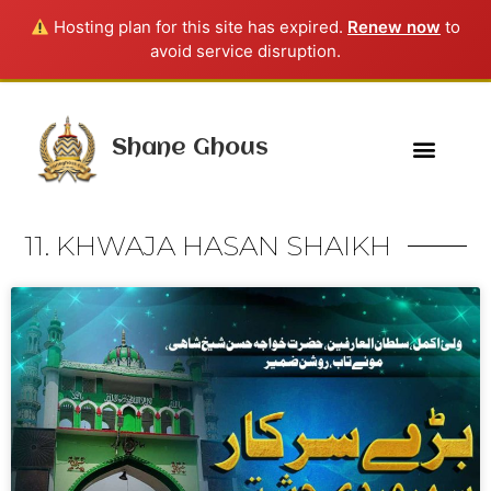
Hosting plan for this site has expired.
Renew now
to
avoid service disruption.
Shane Ghous
11. KHWAJA HASAN SHAIKH