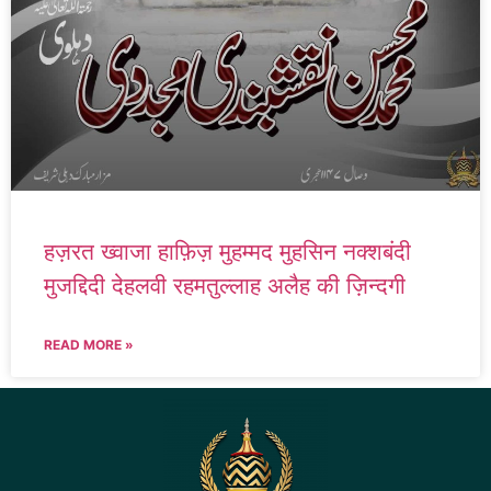
हज़रत ख्वाजा हाफ़िज़ मुहम्मद मुहसिन नक्शबंदी
मुजद्दिदी देहलवी रहमतुल्लाह अलैह की ज़िन्दगी
READ MORE »