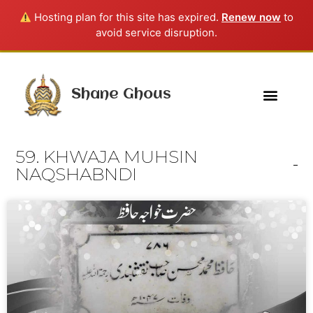
Hosting plan for this site has expired.
Renew now
to
avoid service disruption.
Shane Ghous
59. KHWAJA MUHSIN
NAQSHABNDI